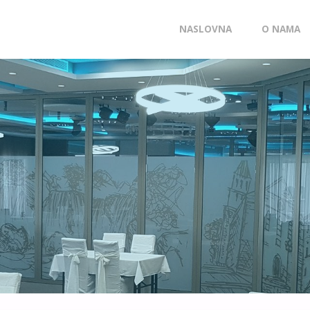
Skip
NASLOVNA
O NAMA
to
content