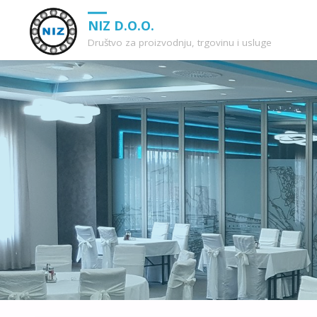
NIZ D.O.O.
Društvo za proizvodnju, trgovinu i usluge