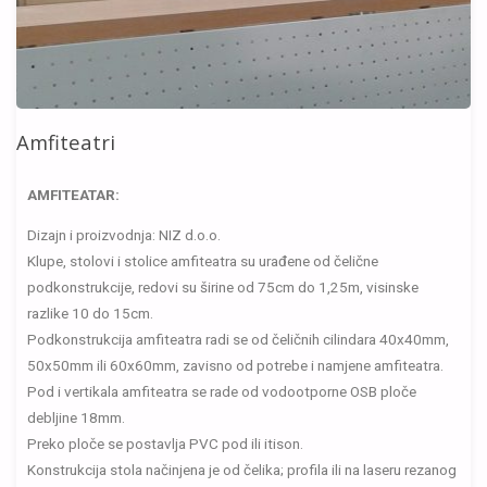
Amfiteatri
AMFITEATAR:
Dizajn i proizvodnja: NIZ d.o.o.
Klupe, stolovi i stolice amfiteatra su urađene od čelične
podkonstrukcije, redovi su širine od 75cm do 1,25m, visinske
razlike 10 do 15cm.
Podkonstrukcija amfiteatra radi se od čeličnih cilindara 40x40mm,
50x50mm ili 60x60mm, zavisno od potrebe i namjene amfiteatra.
Pod i vertikala amfiteatra se rade od vodootporne OSB ploče
debljine 18mm.
Preko ploče se postavlja PVC pod ili itison.
Konstrukcija stola načinjena je od čelika; profila ili na laseru rezanog