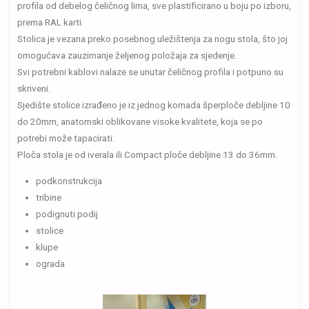
profila od debelog čeličnog lima, sve plastificirano u boju po izboru,
prema RAL karti.
Stolica je vezana preko posebnog uležištenja za nogu stola, što joj
omogućava zauzimanje željenog položaja za sjedenje.
Svi potrebni kablovi nalaze se unutar čeličnog profila i potpuno su
skriveni.
Sjedište stolice izrađeno je iz jednog komada šperploče debljine 10
do 20mm, anatomski oblikovane visoke kvalitete, koja se po
potrebi može tapacirati.
Ploča stola je od iverala ili Compact ploče debljine 13 do 36mm.
podkonstrukcija
tribine
podignuti podij
stolice
klupe
ograda