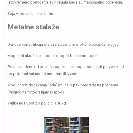
istovremeno pomicanje svih regala kada su maksimalno opterećni.
Boja – pocinčani čelični lim.
Metalne stalaže
Osnova konstrukcija stalaža su čelične eliptične pocinčane cijevi.
Mogu biti ukrućene u pod ili strop ili biti samostojeće.
Police urađene od pocinčanog lima se mogu pomjerati po vertikali i
po potrebni naknadno umetnuti ili izvaditi.
Mogućnost dodavanja ‘leđa’ polica ili pak pregrada na policama
(vidljivo na fotografijama ispod).
Velika nosivost po policic, 100kg+