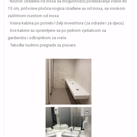
· Nožice: izrađene od inoxa sa mogućnošću podešavanja visine do
15 cm, pričvrsne pločice nogica izrađene su od inoxa, sa visokom
zaštitnom rozetom od inoxa.
· Visina kabina po potrebi I želji investitora (za odrasle I za djecu).
· Sve kabine su opremljene sa po jednom vješalicom za
garderobu i odbojnikom za vrata.
· Također nudimo pregrade za pisoare.