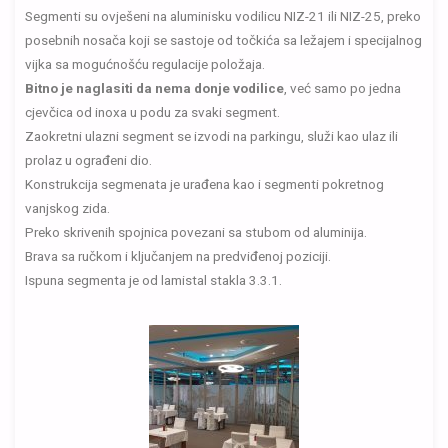
Segmenti su ovješeni na aluminisku vodilicu NIZ-21 ili NIZ-25, preko
posebnih nosača koji se sastoje od točkića sa ležajem i specijalnog
vijka sa mogućnošću regulacije položaja.
Bitno je naglasiti da nema donje vodilice
, već samo po jedna
cjevčica od inoxa u podu za svaki segment.
Zaokretni ulazni segment se izvodi na parkingu, služi kao ulaz ili
prolaz u ograđeni dio.
Konstrukcija segmenata je urađena kao i segmenti pokretnog
vanjskog zida.
Preko skrivenih spojnica povezani sa stubom od aluminija.
Brava sa ručkom i ključanjem na predviđenoj poziciji.
Ispuna segmenta je od lamistal stakla 3.3.1.