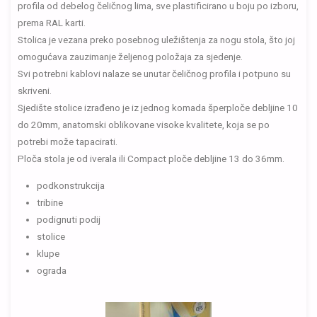
profila od debelog čeličnog lima, sve plastificirano u boju po izboru,
prema RAL karti.
Stolica je vezana preko posebnog uležištenja za nogu stola, što joj
omogućava zauzimanje željenog položaja za sjedenje.
Svi potrebni kablovi nalaze se unutar čeličnog profila i potpuno su
skriveni.
Sjedište stolice izrađeno je iz jednog komada šperploče debljine 10
do 20mm, anatomski oblikovane visoke kvalitete, koja se po
potrebi može tapacirati.
Ploča stola je od iverala ili Compact ploče debljine 13 do 36mm.
podkonstrukcija
tribine
podignuti podij
stolice
klupe
ograda