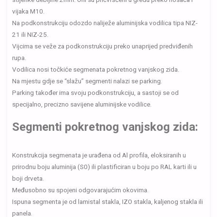
vijaka M10.
Na podkonstrukciju odozdo naliježe aluminijska vodilica tipa NIZ-
21 ili NIZ-25.
Vijcima se veže za podkonstrukciju preko unaprijed predviđenih
rupa.
Vodilica nosi točkiće segmenata pokretnog vanjskog zida.
Na mjestu gdje se “slažu” segmenti nalazi se parking.
Parking također ima svoju podkonstrukciju, a sastoji se od
specijalno, precizno savijene aluminijske vodilice.
Segmenti pokretnog vanjskog zida:
Konstrukcija segmenata je urađena od Al profila, eloksiranih u
prirodnu boju aluminija (S0) ili plastificiran u boju po RAL karti ili u
boji drveta.
Međusobno su spojeni odgovarajućim okovima.
Ispuna segmenta je od lamistal stakla, IZO stakla, kaljenog stakla ili
panela.