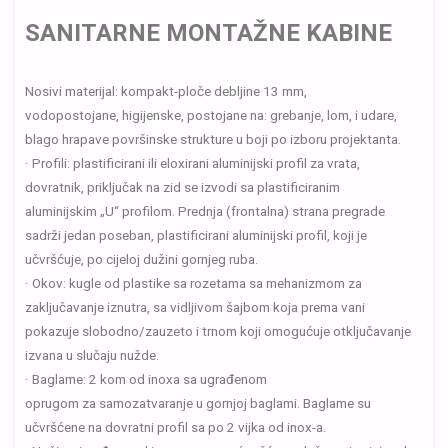
SANITARNE MONTAŽNE KABINE
Nosivi materijal: kompakt-ploče debljine 13 mm,
vodopostojane, higijenske, postojane na: grebanje, lom, i udare,
blago hrapave površinske strukture u boji po izboru projektanta.
· Profili: plastificirani ili eloxirani aluminijski profil za vrata,
dovratnik, priključak na zid se izvodi sa plastificiranim
aluminijskim „U“ profilom. Prednja (frontalna) strana pregrade
sadrži jedan poseban, plastificirani aluminijski profil, koji je
učvršćuje, po cijeloj dužini gornjeg ruba.
· Okov: kugle od plastike sa rozetama sa mehanizmom za
zaključavanje iznutra, sa vidljivom šajbom koja prema vani
pokazuje slobodno/zauzeto i trnom koji omogućuje otključavanje
izvana u slučaju nužde.
· Baglame: 2 kom od inoxa sa ugrađenom
oprugom za samozatvaranje u gornjoj baglami. Baglame su
učvršćene na dovratni profil sa po 2 vijka od inox-a.