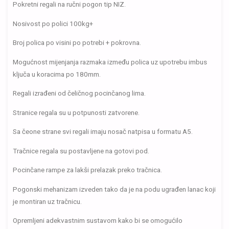
Pokretni regali na ručni pogon tip NIZ.
Nosivost po polici 100kg+
Broj polica po visini po potrebi + pokrovna.
Mogućnost mijenjanja razmaka između polica uz upotrebu imbus
ključa u koracima po 180mm.
Regali izrađeni od čeličnog pocinčanog lima.
Stranice regala su u potpunosti zatvorene.
Sa čeone strane svi regali imaju nosač natpisa u formatu A5.
Tračnice regala su postavljene na gotovi pod.
Pocinčane rampe za lakši prelazak preko tračnica.
Pogonski mehanizam izveden tako da je na podu ugrađen lanac koji
je montiran uz tračnicu.
Opremljeni adekvastnim sustavom kako bi se omogućilo