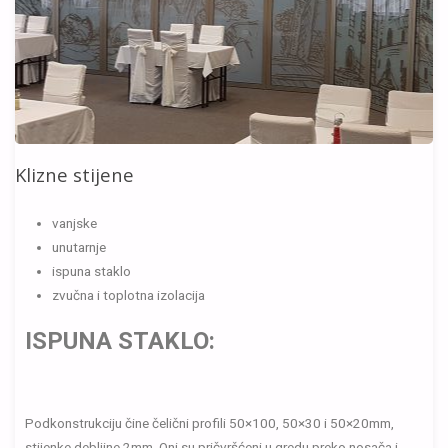
Klizne stijene
vanjske
unutarnje
ispuna staklo
zvučna i toplotna izolacija
ISPUNA STAKLO:
Podkonstrukciju čine čelični profili 50×100, 50×30 i 50×20mm,
stijenke debljine 2mm. Oni su pričvršćeni u gredu preko nosača i