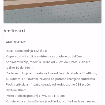
Amfiteatri
AMFITEATAR:
Dizajn i proizvodnja: NIZ d.o.o.
Klupe, stolovi i stolice amfiteatra su urađene od čelične
podkonstrukcije, redovi su širine od 75cm do 1,25m, visinske
razlike 10 do 15cm.
Podkonstrukcija amfiteatra radi se od čeličnih cilindara 40x40mm,
50x50mm ili 60x60mm, zavisno od potrebe i namjene amfiteatra.
Pod i vertikala amfiteatra se rade od vodootporne OSB ploče
debljine 18mm.
Preko ploče se postavlja PVC pod ili itison.
Konstrukcija stola načinjena je od čelika; profila ili na laseru rezanog